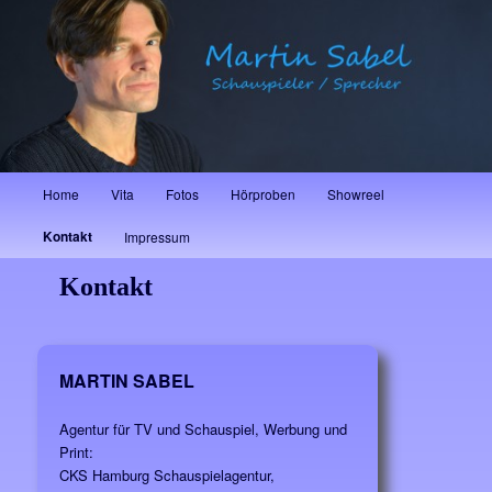
primären
Such
Inhalt
springen
Martin Sabel
Hauptmenü
Home
Vita
Fotos
Hörproben
Showreel
Kontakt
Impressum
Kontakt
MARTIN SABEL
Agentur für TV und Schauspiel, Werbung und
Print:
CKS Hamburg Schauspielagentur,